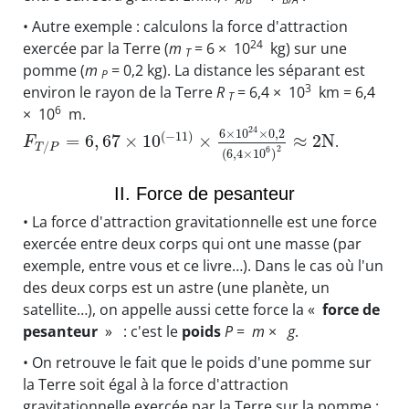
• Autre exemple : calculons la force d'attraction
24
exercée par la Terre (
m
= 6 × 10
kg) sur une
T
pomme (
m
= 0,2 kg). La distance les séparant est
P
3
environ le rayon de la Terre
R
= 6,4 × 10
km = 6,4
T
6
× 10
m.
24
6
×
10
×
0
,
2
(
−
11
)
=
6
,
67
×
10
×
≈
2
N
.
F
/
T
P
2
6
(
6
,
4
×
10
)
II. Force de pesanteur
• La force d'attraction gravitationnelle est une force
exercée entre deux corps qui ont une masse (par
exemple, entre vous et ce livre…). Dans le cas où l'un
des deux corps est un astre (une planète, un
satellite…), on appelle aussi cette force la «
force de
pesanteur
»
: c'est le
poids
P
=
m
×
g
.
• On retrouve le fait que le poids d'une pomme sur
la Terre soit égal à la force d'attraction
gravitationnelle exercée par la Terre sur la pomme :