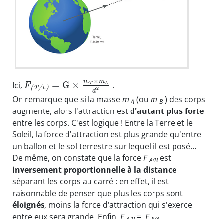
×
m
m
=
G
×
Ici,
.
F
T
L
(
T
/
L
)
2
d
On remarque que si la masse
m
(ou
m
) des corps
A
B
augmente, alors l'attraction est
d'autant plus forte
entre les corps. C'est logique ! Entre la Terre et le
Soleil, la force d'attraction est plus grande qu'entre
un ballon et le sol terrestre sur lequel il est posé…
De même, on constate que la force
F
est
A/B
inversement proportionnelle à la distance
séparant les corps au carré : en effet, il est
raisonnable de penser que plus les corps sont
éloignés
, moins la force d'attraction qui s'exerce
entre eux sera grande. Enfin,
F
=
F
.
A/B
B/A