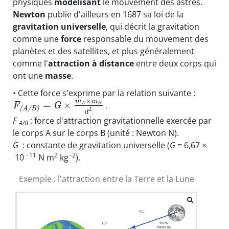
physiques
modélisant
le mouvement des astres.
Newton
publie d'ailleurs en 1687 sa loi de la
gravitation universelle
, qui décrit la gravitation
comme une
force
responsable du mouvement des
planètes et des satellites, et plus généralement
comme l'
attraction à distance
entre deux corps qui
ont une
masse
.
• Cette force s'exprime par la relation suivante :
×
m
m
=
×
.
B
A
F
G
(
A
/
B
)
2
d
F
: force d'attraction gravitationnelle exercée par
A/B
le corps A sur le corps B (unité : Newton N).
G
: constante de gravitation universelle (
G
= 6,67 ×
−11
2
−2
10
N m
kg
).
Exemple : l'attraction entre la Terre et la Lune