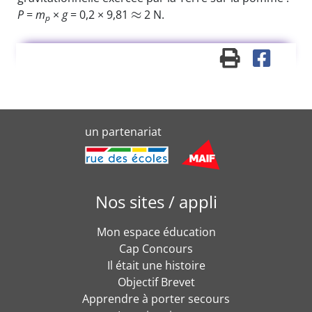
≈
P
=
m
×
g
= 0,2 × 9,81
2 N.
p
un partenariat
Nos sites / appli
Mon espace éducation
Cap Concours
Il était une histoire
Objectif Brevet
Apprendre à porter secours