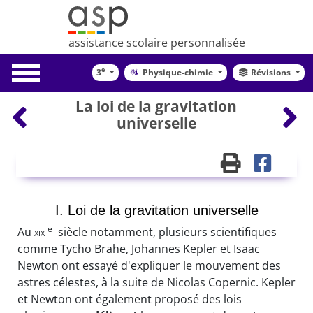
assistance scolaire personnalisée
Toggle
e
3
Physique-chimie
Révisions
navigation
La loi de la gravitation
universelle
I. Loi de la gravitation universelle
e
Au
xix
siècle notamment, plusieurs scientifiques
comme Tycho Brahe, Johannes Kepler et Isaac
Newton ont essayé d'expliquer le mouvement des
astres célestes, à la suite de Nicolas Copernic. Kepler
et Newton ont également proposé des lois