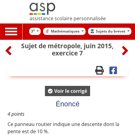
assistance scolaire personnalisée
Toggle
e
3
Mathématiques
Sujets du brevet
navigation
Sujet de métropole, juin 2015,
exercice 7
Voir le corrigé
Énoncé
4 points
Ce panneau routier indique une descente dont la
pente est de 10 %.