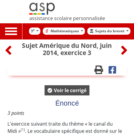
assistance scolaire personnalisée
Toggle
e
3
Mathématiques
Sujets du brevet
navigation
Sujet Amérique du Nord, juin
2014, exercice 3
Voir le corrigé
Énoncé
3 points
L'exercice suivant traite du thème « le canal du
(1)
Midi »
. Le vocabulaire spécifique est donné sur le