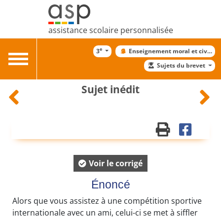
assistance scolaire personnalisée
e
3
Enseignement moral et civiqu
Toggle
Sujets du brevet
navigation
Sujet inédit
Voir le corrigé
Énoncé
Alors que vous assistez à une compétition sportive
internationale avec un ami, celui-ci se met à siffler