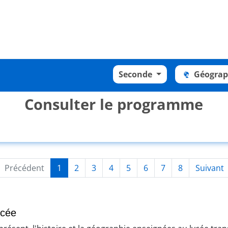
Seconde
Géogra
Consulter le programme
Précédent
1
2
3
4
5
6
7
8
Suivant
ycée