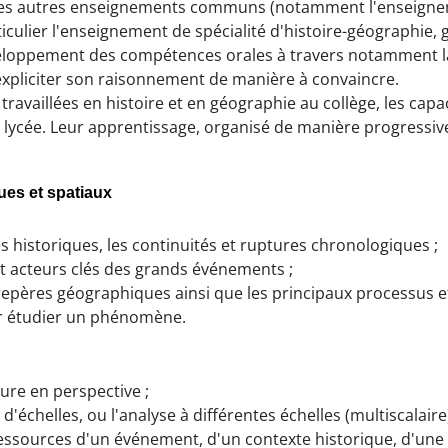
 les autres enseignements communs (notamment l'enseigneme
culier l'enseignement de spécialité d'histoire-géographie, g
loppement des compétences orales à travers notamment la 
 expliciter son raisonnement de manière à convaincre.
ravaillées en histoire et en géographie au collège, les capa
lycée. Leur apprentissage, organisé de manière progressive, 
ues et spatiaux
s historiques, les continuités et ruptures chronologiques ;
s et acteurs clés des grands événements ;
repères géographiques ainsi que les principaux processus 
our étudier un phénomène.
re en perspective ;
échelles, ou l'analyse à différentes échelles (multiscalaire
s ressources d'un événement, d'un contexte historique, d'une