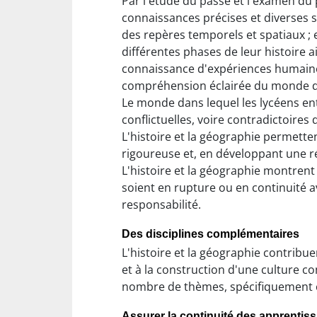
Par l'étude du passé et l'examen du 
connaissances précises et diverses su
des repères temporels et spatiaux ; e
différentes phases de leur histoire ai
connaissance d'expériences humaines 
compréhension éclairée du monde d'hi
Le monde dans lequel les lycéens en
conflictuelles, voire contradictoire
L'histoire et la géographie permette
rigoureuse et, en développant une ré
L'histoire et la géographie montrent 
soient en rupture ou en continuité ave
responsabilité.
Des disciplines complémentaires
L'histoire et la géographie contribu
et à la construction d'une culture 
nombre de thèmes, spécifiquement ch
Assurer la continuité des apprentis