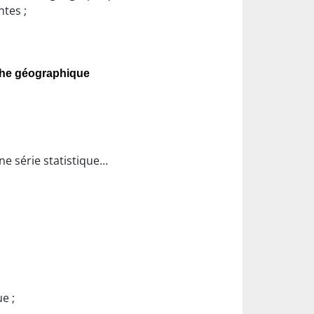
ntes ;
rche géographique
ne série statistique…
e ;