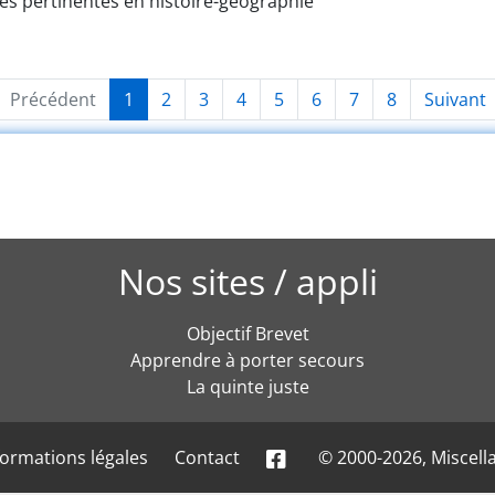
rces pertinentes en histoire-géographie
Précédent
1
2
3
4
5
6
7
8
Suivant
Nos sites / appli
Objectif Brevet
Apprendre à porter secours
La quinte juste
formations légales
Contact
© 2000-2026, Miscell