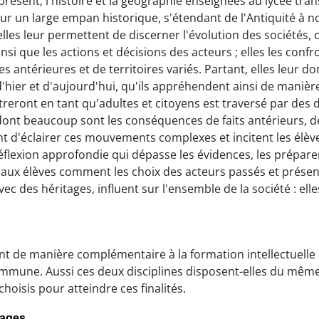
présent, l'histoire et la géographie enseignées au lycée tra
r un large empan historique, s'étendant de l'Antiquité à nos
lles leur permettent de discerner l'évolution des sociétés, d
nsi que les actions et décisions des acteurs ; elles les confron
antérieures et de territoires variés. Partant, elles leur 
er et d'aujourd'hui, qu'ils appréhendent ainsi de manière p
treront en tant qu'adultes et citoyens est traversé par d
s dont beaucoup sont les conséquences de faits antérieurs, 
nt d'éclairer ces mouvements complexes et incitent les élève
flexion approfondie qui dépasse les évidences, les prépare
aux élèves comment les choix des acteurs passés et présents (
c des héritages, influent sur l'ensemble de la société : elles
ent de manière complémentaire à la formation intellectuelle 
commune. Aussi ces deux disciplines disposent-elles du mê
oisis pour atteindre ces finalités.
sages