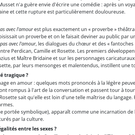
 Musset n'a guère envie d'écrire une comédie : après un vo
ivaine et cette rupture est particulièrement douloureuse.
as avec l'amour
est plus exactement un « proverbe » théâtral
oisissait un proverbe et on le faisait deviner au public par 
pas avec l'amour
, les dialogues du chœur et des « fantoches 
ntre Perdican, Camille et Rosette. Les premiers développent 
Blazius et Maître Bridaine et sur les personnages caricatura
sette, par leurs mensonges et malentendus, instillent une to
té tragique ?
inage en amour : quelques mots prononcés à la légère peuven
t rompus à l'art de la conversation et passent tour à tour pa
Rosette sait qu'elle est loin d'une telle maîtrise du langage
armes.
 portée symbolique), apparaît comme une incarnation de la 
urés par la culture.
alités entre les sexes ?