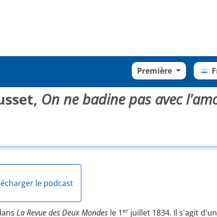
Première
F
sset,
On ne badine pas avec l'am
écharger le podcast
er
dans
La Revue des Deux Mondes
le 1
juillet 1834. Il s'agit 