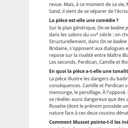
revue. Mais, à ce moment de sa vie,
Sand, il vient de se séparer de l'écr
La pièce est-elle une comédie ?
Sur le plan générique,
On ne badine p
e
dans les salons du
xviii
siècle : on ch
Structurellement, dans
On ne badine 
Bridaine, s'opposent aux dialogues e
repose sur la rivalité entre Maître 
Les seconds, Perdican, Camille et Ro
En quoi la pièce a-t-elle une tonali
La pièce illustre les dangers du bad
conséquences. Camille et Perdican son
mensonge, le persiflage. À l'opposé, 
se révéler aussi dangereux que des 
Rosette (dont le prénom possède une
nature face à ces deux cousins dénat
Comment Musset pointe-t-il les inég