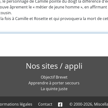
se, le personnage de Camille pointe du doigt la différence d'
éprouve âprement le « métier de jeune homme », en affirmant 
cousin.
à la fois à Camille et Rosette et qui provoquera la mort de c
Nos sites / appli
Objectif Brevet
Apprendre à porter secours
La quinte juste
formations légales
Contact
© 2000-2026, Miscell