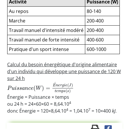
Activité
Puissance (W)
Au repos
80-140
Marche
200-400
Travail manuel d'intensité modéré
200-400
Travail manuel de forte intensité
400-600
Pratique d'un sport intense
600-1000
Calcul du besoin énergétique d'origine alimentaire
d'un individu qui développe une puissance de 120 W
sur 24 h
´
(
)
E
n
e
r
g
i
e
J
(
)
=
P
u
i
s
s
a
n
c
e
W
(
)
t
e
m
p
s
s
Énergie = Puissance × temps
4
ou 24 h = 24×60×60 = 8,64.10
4
7
donc Énergie = 120×8,64.10
= 1,04.10
= 10×400
kJ
.