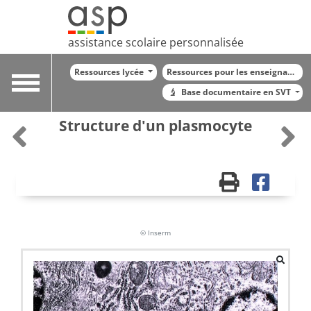
assistance scolaire personnalisée
Ressources lycée
Ressources pour les enseignants
Toggle
Base documentaire en SVT
navigation
Structure d'un plasmocyte
© Inserm