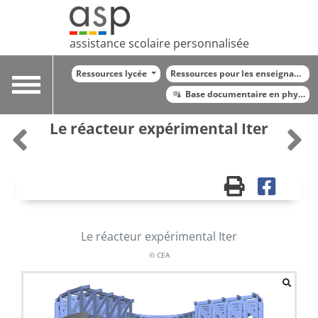
assistance scolaire personnalisée
Ressources lycée
Ressources pour les enseignants
Toggle
Base documentaire en physiqu
navigation
Le réacteur expérimental Iter
Le réacteur expérimental Iter
© CEA