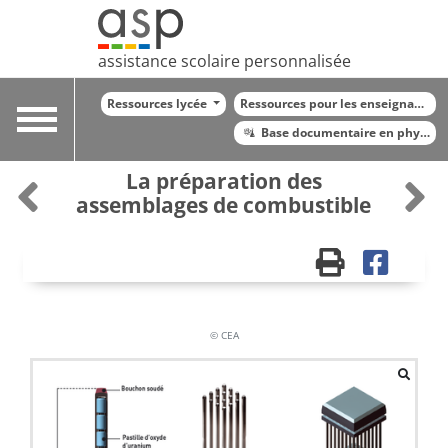
assistance scolaire personnalisée
Ressources lycée
Ressources pour les enseignants
Toggle
Base documentaire en physiqu
navigation
La préparation des
assemblages de combustible
© CEA