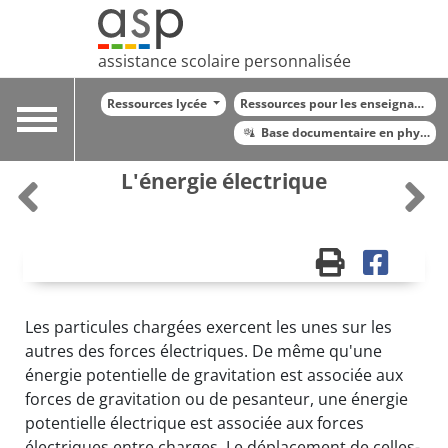
assistance scolaire personnalisée
Ressources lycée
Ressources pour les enseignants
Toggle
Base documentaire en physiqu
navigation
L'énergie électrique
Les particules chargées exercent les unes sur les
autres des forces électriques. De même qu'une
énergie potentielle de gravitation est associée aux
forces de gravitation ou de pesanteur, une énergie
potentielle électrique est associée aux forces
électriques entre charges. Le déplacement de celles-