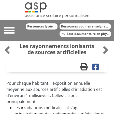
assistance scolaire personnalisée
Ressources lycée
Ressources pour les enseignants
Toggle
Base documentaire en physiqu
navigation
Les rayonnements ionisants
de sources artificielles
Pour chaque habitant, l'exposition annuelle
moyenne aux sources artificielles d'irradiation est
d'environ 1 millisievert. Celles-ci sont
principalement :
les irradiations médicales ; il s'agit
principalement des radiographies médicales et