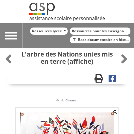
assistance scolaire personnalisée
Ressources lycée
Ressources pour les enseignants
Toggle
Base documentaire en histoire
navigation
L'arbre des Nations unies mis
en terre (affiche)
© J.-L. Charmet