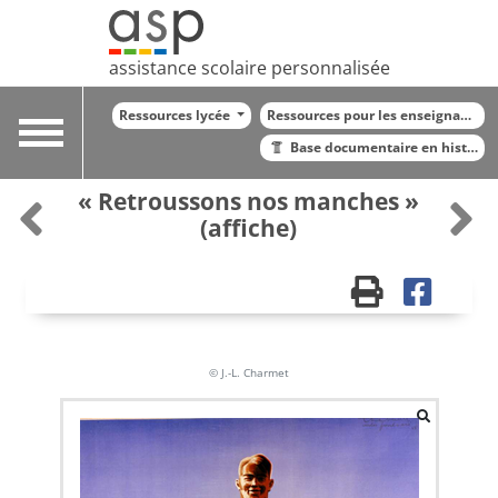
assistance scolaire personnalisée
Ressources lycée
Ressources pour les enseignants
Toggle
Base documentaire en histoire
navigation
« Retroussons nos manches »
(affiche)
© J.-L. Charmet