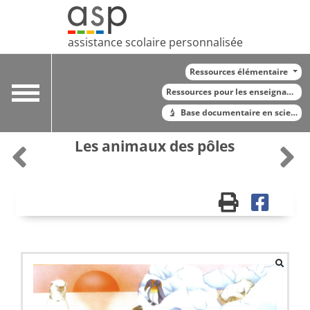
assistance scolaire personnalisée
Ressources élémentaire
Toggle
Ressources pour les enseignants
navigation
Base documentaire en sciences
Les animaux des pôles