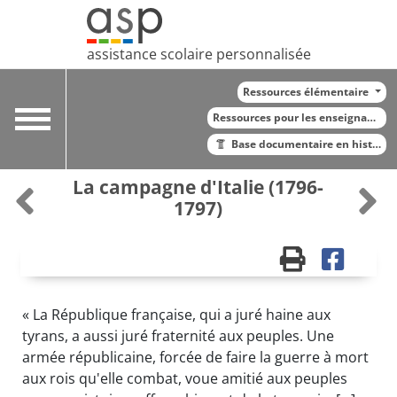
assistance scolaire personnalisée
Ressources élémentaire
Toggle
Ressources pour les enseignants
navigation
Base documentaire en histoire
La campagne d'Italie (1796-
1797)
« La République française, qui a juré haine aux
tyrans, a aussi juré fraternité aux peuples. Une
armée républicaine, forcée de faire la guerre à mort
aux rois qu'elle combat, voue amitié aux peuples