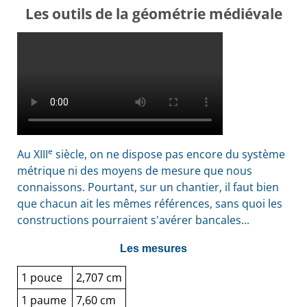
Les outils de la géométrie médiévale
e
Au XIII
siècle, on ne dispose pas encore du système
métrique ni des moyens de mesure que nous
connaissons. Pourtant, sur un chantier, il faut bien
que chacun ait les mêmes références, sans quoi les
constructions pourraient s'avérer bancales...
Les mesures
1 pouce
2,707 cm
1 paume
7,60 cm