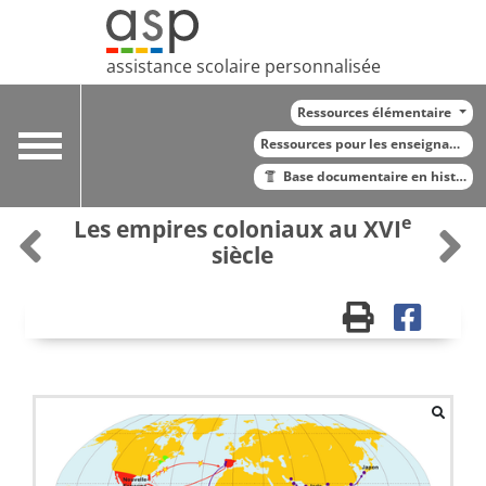
assistance scolaire personnalisée
Ressources élémentaire
Toggle
Ressources pour les enseignants
navigation
Base documentaire en histoire
e
Les empires coloniaux au XVI
siècle