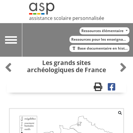
assistance scolaire personnalisée
Ressources élémentaire
Toggle
Ressources pour les enseignants
navigation
Base documentaire en histoire
Les grands sites
archéologiques de France