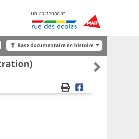
un partenariat
Base documentaire en histoire
tration)