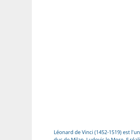
Léonard de Vinci (1452-1519) est l'un
duc de Milan, Ludovic le More. Il réa