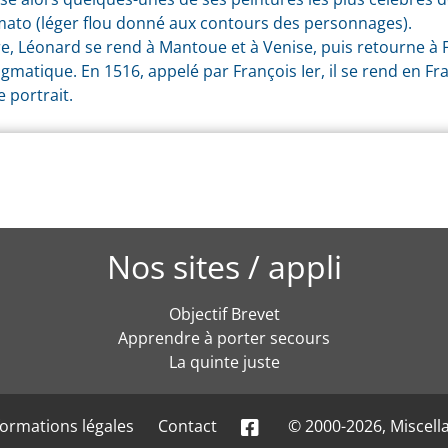
sfumato (léger flou donné aux contours des personnages).
e, Léonard se rend à Mantoue et à Venise, puis retourne à Flo
gmatique. En 1516, appelé par François Ier, il se rend en Fran
e portrait.
Nos sites / appli
Objectif Brevet
Apprendre à porter secours
La quinte juste
formations légales
Contact
© 2000-2026, Miscell