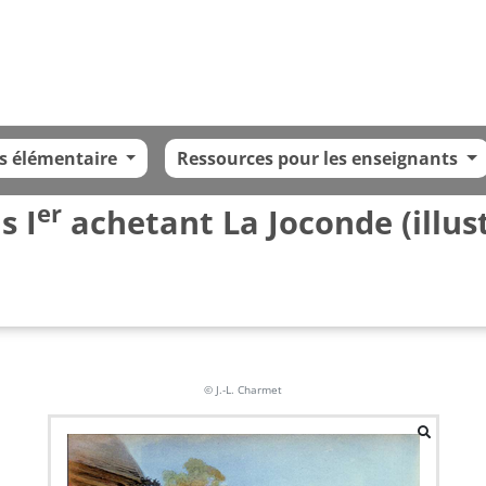
s élémentaire
Ressources pour les enseignants
er
s I
achetant La Joconde (illus
© J.-L. Charmet