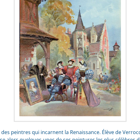
 des peintres qui incarnent la Renaissance. Élève de Verrocc
lise alors quelques-unes de ses peintures les plus célèbres 