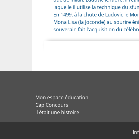
laquelle il utilise la technique du 
En 1499, à la chute de Ludovic le Mor
Mona Lisa (la Joconde) au sourire éni
souverain fait l'acquisition du célèbr
Mon espace éducation
Cap Concours
Il était une histoire
In