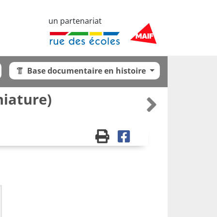
un partenariat
Base documentaire en histoire
iature)