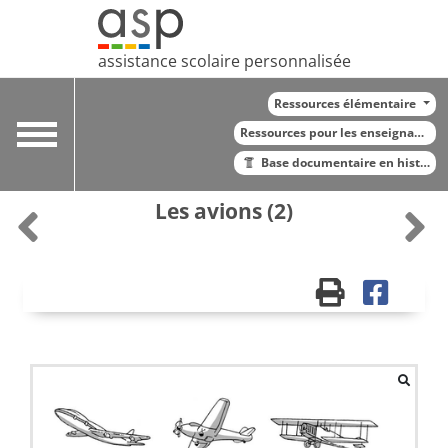
assistance scolaire personnalisée
Ressources élémentaire
Toggle
Ressources pour les enseignants
navigation
Base documentaire en histoire
Les avions (2)