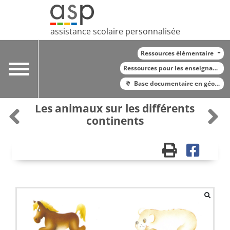
assistance scolaire personnalisée
Ressources élémentaire
Toggle
Ressources pour les enseignants
navigation
Base documentaire en géograp
Les animaux sur les différents
continents