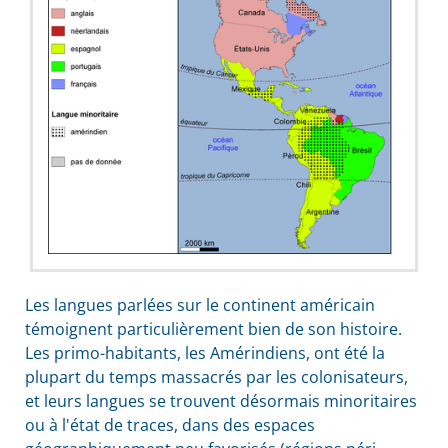
Les langues parlées sur le continent américain
témoignent particulièrement bien de son histoire.
Les primo-habitants, les Amérindiens, ont été la
plupart du temps massacrés par les colonisateurs,
et leurs langues se trouvent désormais minoritaires
ou à l'état de traces, dans des espaces