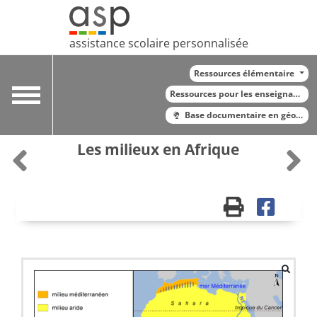
assistance scolaire personnalisée
Ressources élémentaire
Toggle
Ressources pour les enseignants
navigation
Base documentaire en géograp
Les milieux en Afrique