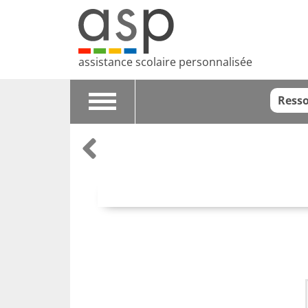
assistance scolaire personnalisée
Resso
Toggle
navigation