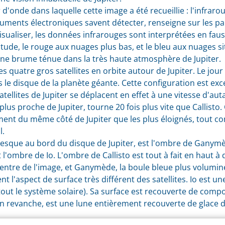
d'onde dans laquelle cette image a été recueillie : l'infraro
uments électroniques savent détecter, renseigne sur les par
visualiser, les données infrarouges sont interprétées en fauss
ude, le rouge aux nuages plus bas, et le bleu aux nuages si
une brume ténue dans la très haute atmosphère de Jupiter.
es quatre gros satellites en orbite autour de Jupiter. Le jour
le disque de la planète géante. Cette configuration est exce
tellites de Jupiter se déplacent en effet à une vitesse d'aut
plus proche de Jupiter, tourne 20 fois plus vite que Callisto. C
ement du même côté de Jupiter que les plus éloignés, tout co
l.
esque au bord du disque de Jupiter, est l'ombre de Ganymèd
'ombre de Io. L'ombre de Callisto est tout à fait en haut à 
centre de l'image, et Ganymède, la boule bleue plus volumin
nt l'aspect de surface très différent des satellites. Io est un
 tout le système solaire). Sa surface est recouverte de comp
en revanche, est une lune entièrement recouverte de glace d