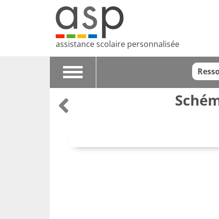
assistance scolaire personnalisée
Resso
Toggle
navigation
Schéma