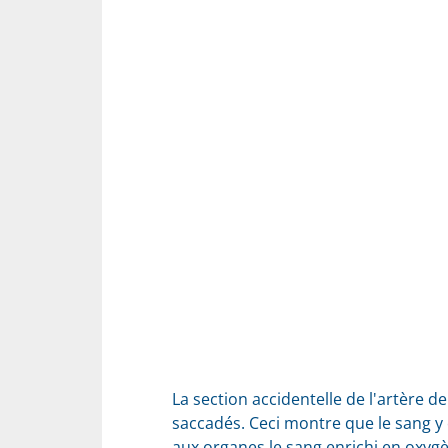
La section accidentelle de l'artère 
saccadés. Ceci montre que le sang y c
aux organes le sang enrichi en oxygè