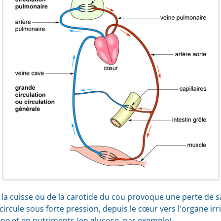
de la cuisse ou de la carotide du cou provoque une perte de 
ircule sous forte pression, depuis le cœur vers l'organe irri
ne et en nutriments (en glucose, par exemple).