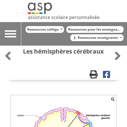
assistance scolaire personnalisée
Ressources collège
Ressources pour les enseignants
Toggle
Ressources enseignants
navigation
Les hémisphères cérébraux