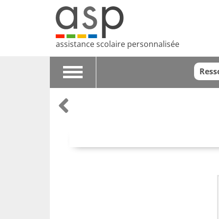
assistance scolaire personnalisée
Ress
Toggle
navigation