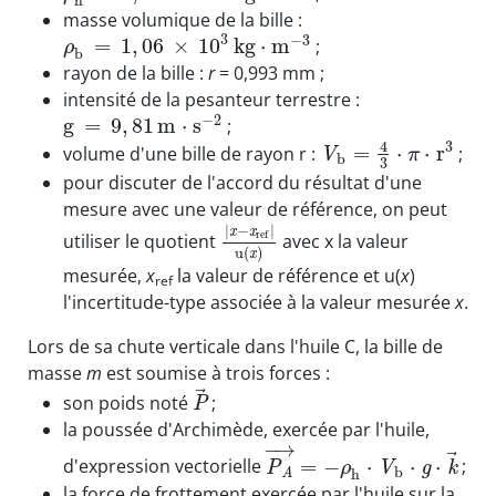
h
masse volumique de la bille :
3
−
3
=
1
,
06
×
10
k
g
⋅
m
;
ρ
b
rayon de la bille :
r
= 0,993 mm ;
intensité de la pesanteur terrestre :
−
2
g
=
9
,
81
m
⋅
s
;
4
3
=
⋅
⋅
r
volume d'une bille de rayon r :
;
V
π
b
3
pour discuter de l'accord du résultat d'une
mesure avec une valeur de référence, on peut
|
−
|
x
x
r
e
f
utiliser le quotient
avec x la valeur
u
(
)
x
mesurée,
x
la valeur de référence et u(
x
)
ref
l'incertitude-type associée à la valeur mesurée
x
.
Lors de sa chute verticale dans l'huile C, la bille de
masse
m
est soumise à trois forces :
⃗
son poids noté
;
P
la poussée d'Archimède, exercée par l'huile,
−
→
⃗
=
−
⋅
⋅
⋅
d'expression vectorielle
;
P
V
g
k
ρ
b
h
A
la force de frottement exercée par l'huile sur la