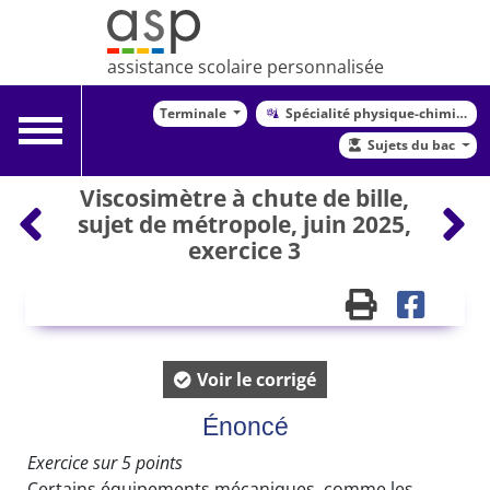
assistance scolaire personnalisée
Terminale
Spécialité physique-chimie
Toggle
Sujets du bac
navigation
Viscosimètre à chute de bille,
sujet de métropole, juin 2025,
exercice 3
Voir le corrigé
Énoncé
Exercice sur 5 points
Certains équipements mécaniques, comme les