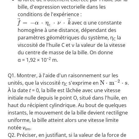
bille, d'expression vectorielle dans les
conditions de l'expérience :
⃗
⃗
=
−
⋅
⋅
⋅
avec α une constante
f
k
α
η
ν
c
homogène à une distance, dépendant des
paramètres géométriques du système, η
la
C
viscosité de l'huile C et ν la valeur de la vitesse
du centre de masse de la bille. On donne
−2
α = 1,92 × 10
m.
Q1. Montrer, à l'aide d'un raisonnement sur les
−
2
N
⋅
m
⋅
s
unités, que la viscosité η
s'exprime en
.
C
À la date
t
= 0, la bille est lâchée avec une vitesse
initiale nulle depuis le point O, situé dans l'huile, en
haut du récipient cylindrique. Au bout de quelques
instants, le mouvement de la bille devient rectiligne
uniforme, la bille atteint alors une vitesse limite
notée
v
.
lim
Q2. Préciser, en justifiant, si la valeur de la force de