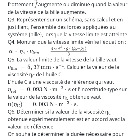
⃗
frottement
augmente ou diminue quand la valeur
f
de la vitesse de la bille augmente.
Q3. Représenter sur un schéma, sans calcul et en
justifiant, l'ensemble des forces appliquées au
système {bille}, lorsque la vitesse limite est atteinte.
Q4. Montrer que la vitesse limite vérifie l'équation :
3
4
⋅
⋅
⋅
⋅
(
−
)
π
r
g
ρ
ρ
⋅
⋅
=
b
h
α
η
ν
c
l
i
m
3
Q5. La valeur limite de la vitesse de la bille vaut
−
1
=
5
,
37
m
m
⋅
s
. Calculer la valeur de la
ν
l
i
m
viscosité η
de l'huile C.
C
L'huile C a une viscosité de référence qui vaut
−
2
=
0
,
093
N
⋅
m
⋅
s
et l'incertitude-type sur
η
´
r
e
f
la valeur de la viscosité η
obtenue vaut
C
−
2
u
(
)
=
0
,
003
N
⋅
m
⋅
s
.
η
C
Q6. Déterminer si la valeur de la viscosité η
C
obtenue expérimentalement est en accord avec la
valeur de référence.
On souhaite déterminer la durée nécessaire pour