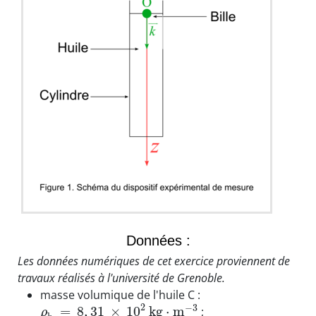
Données :
Les données numériques de cet exercice proviennent de
travaux réalisés à l'université de Grenoble.
masse volumique de l'huile C :
2
−
3
=
8
,
31
×
10
k
g
⋅
m
;
ρ