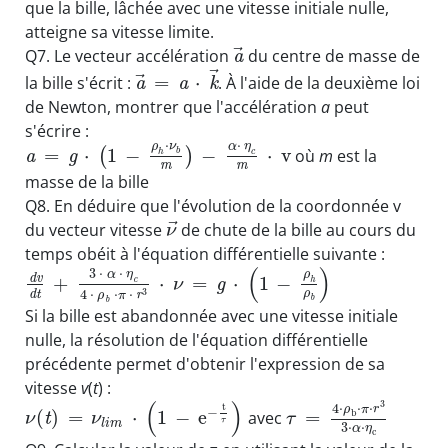
que la bille, lâchée avec une vitesse initiale nulle,
atteigne sa vitesse limite.
⃗
Q7. Le vecteur accélération
du centre de masse de
a
⃗
⃗
=
⋅
la bille s'écrit :
. À l'aide de la deuxième loi
a
a
k
de Newton, montrer que l'accélération
a
peut
s'écrire :
⋅
⋅
ρ
ν
α
η
=
⋅
1
−
−
⋅
v
(
)
où
m
est la
b
h
c
a
g
m
m
masse de la bille
Q8. En déduire que l'évolution de la coordonnée v
⃗
du vecteur vitesse
de chute de la bille au cours du
ν
temps obéit à l'équation différentielle suivante :
(
)
3
⋅
⋅
ρ
α
η
d
v
+
⋅
=
⋅
1
−
h
c
g
ν
3
4
⋅
⋅
⋅
d
t
ρ
r
ρ
π
b
b
Si la bille est abandonnée avec une vitesse initiale
nulle, la résolution de l'équation différentielle
précédente permet d'obtenir l'expression de sa
vitesse
v
(
t
) :
(
)
3
4
⋅
⋅
⋅
t
ρ
π
r
−
(
)
=
⋅
1
−
e
=
b
avec
t
ν
ν
τ
τ
l
i
m
3
⋅
⋅
α
η
c