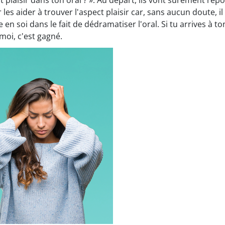
 plaisir dans ton oral ? ». Au départ, ils vont sûrement répond
es aider à trouver l'aspect plaisir car, sans aucun doute, il 
e en soi dans le fait de dédramatiser l'oral. Si tu arrives à t
moi, c'est gagné.