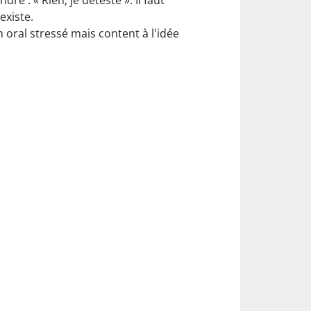
re : « Rien, je déteste ». Il faut
existe.
on oral stressé mais content à l'idée