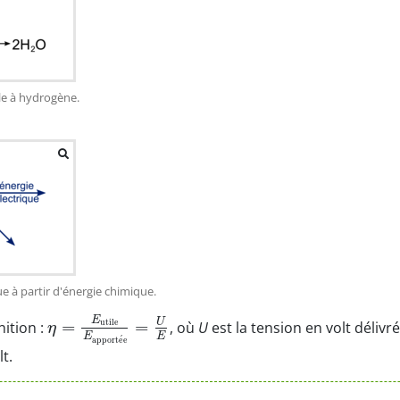
le à hydrogène.
e à partir d'énergie chimique.
E
U
=
=
utile
nition :
, où
U
est la tension en volt délivré
η
E
E
´
apport
e
e
t.