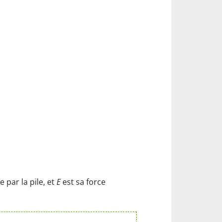
e par la pile, et
E
est sa force