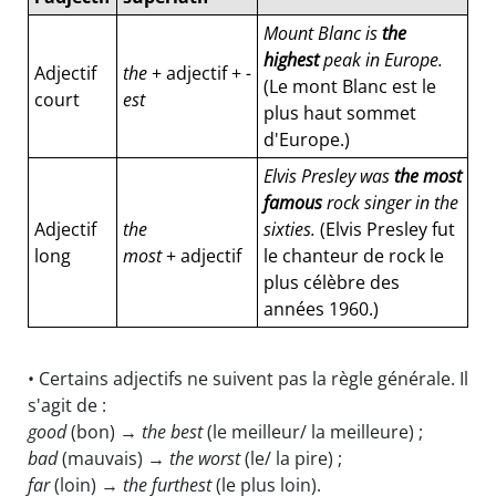
Mount Blanc is
the
highest
peak in Europe.
Adjectif
the
+ adjectif +
-
(Le mont Blanc est le
court
est
plus haut sommet
d'Europe.)
Elvis Presley was
the most
famous
rock singer in the
Adjectif
the
sixties.
(Elvis Presley fut
long
most
+ adjectif
le chanteur de rock le
plus célèbre des
années 1960.)
• Certains adjectifs ne suivent pas la règle générale. Il
s'agit de :
good
(bon) →
the best
(le meilleur/ la meilleure) ;
bad
(mauvais) →
the worst
(le/ la pire) ;
far
(loin) →
the furthest
(le plus loin).