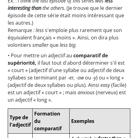
Ex. :
I think the last episode of this series was
less
interesting than
the others.
(Je trouve que le dernier
épisode de cette série était moins intéressant que
les autres.)
Remarque :
less
s'emploie plus rarement que son
équivalent français « moins ». Ainsi, on dira plus
volontiers
smaller
que
less big.
• Pour mettre un adjectif au
comparatif de
supériorité,
il faut tout d'abord déterminer s'il est
« court » (adjectif d'une syllabe ou adjectif de deux
syllabes se terminant par
-er, -ow
ou
-y
) ou « long »
(adjectif de deux syllabes ou plus). Ainsi
easy
(facile)
est un adjectif « court » ; mais
anxious
(nerveux) est
un adjectif « long ».
Formation
Type de
du
Exemples
l'adjectif
comparatif