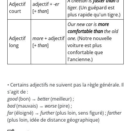
A cheetah is
faster than
a
Adjectif
adjectif +
-er
tiger.
(Un guépard est
court
[+
than
]
plus rapide qu'un tigre.)
Our new car is
more
comfortable than
the old
Adjectif
more
+ adjectif
one.
(Notre nouvelle
long
[+
than
]
voiture est plus
confortable que
l'ancienne.)
• Certains adjectifs ne suivent pas la règle générale. Il
s'agit de :
good
(bon) →
better
(meilleur) ;
bad
(mauvais) →
worse
(pire) ;
far
(éloigné) →
further
(plus loin, sens figuré) ;
farther
(plus loin, idée de distance géographique)