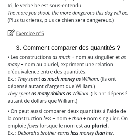
Ici, le verbe be est sous-entendu.
The more you shout, the more dangerous this dog will be.
(Plus tu crieras, plus ce chien sera dangereux.)
Exercice n°5
3. Comment comparer des quantités ?
• Les constructions
as much
+ nom au singulier et
as
many
+ nom au pluriel, expriment une relation
d'équivalence entre des quantités.
Ex. :
They spent
as much money as
William.
(Ils ont
dépensé autant d'argent que William.)
They spent
as many dollars as
William.
(Ils ont dépensé
autant de dollars que William.)
• On peut aussi comparer deux quantités à l'aide de
la construction
less
+ nom +
than
+ nom singulier. On
emploie
fewer
lorsque le nom est
au pluriel.
Ex. :
Deborah's brother earns
less
money
than
her.