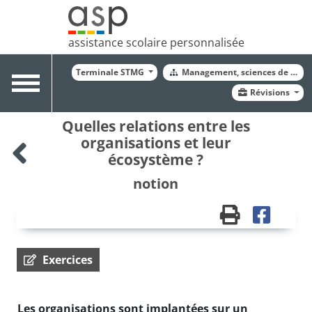
assistance scolaire personnalisée
Terminale STMG
Management, sciences de gest
Toggle
Révisions
navigation
Quelles relations entre les
organisations et leur
écosystème ?
notion
Exercices
Les organisations sont implantées sur un