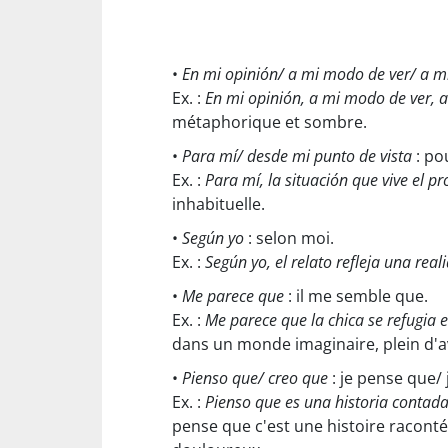
•
En mi opinión/ a mi modo de ver/ a m
Ex. :
En mi opinión, a mi modo de ver, a
métaphorique et sombre.
•
Para mí/ desde mi punto de vista
: po
Ex. :
Para mí, la situación que vive el pr
inhabituelle.
•
Según yo
: selon moi.
Ex. :
Según yo, el relato refleja una real
•
Me parece que
: il me semble que.
Ex. :
Me parece que la chica se refugia
dans un monde imaginaire, plein d'a
•
Pienso que/ creo que
: je pense que/ 
Ex. :
Pienso que es una historia contada
pense que c'est une histoire raconté