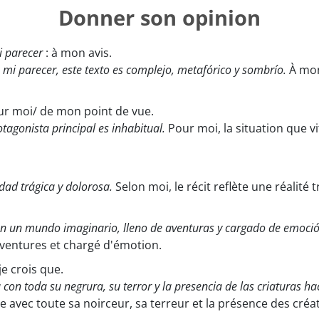
Donner son opinion
i parecer
: à mon avis.
 mi parecer, este texto es complejo, metafórico y sombrío.
À mon
ur moi/ de mon point de vue.
otagonista principal es inhabitual.
Pour moi, la situation que vi
idad trágica y dolorosa.
Selon moi, le récit reflète une réalité
 en un mundo imaginario, lleno de aventuras y cargado de emoció
ventures et chargé d'émotion.
je crois que.
 con toda su negrura, su terror y la presencia de las criaturas h
e avec toute sa noirceur, sa terreur et la présence des cré