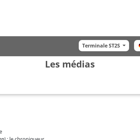
Terminale ST2S
Les médias
te
en)
: le chroniqueur