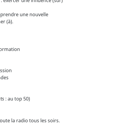
: exercer une influence (sur)
apprendre une nouvelle
er (à).
nformation
ission
ndes
ts
: au top 50)
oute la radio tous les soirs.