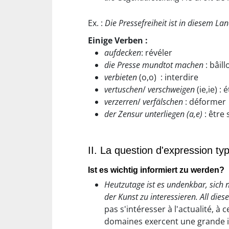
Ex. :
Die Pressefreiheit ist in diesem La
Einige Verben :
aufdecken
: révéler
die Presse mundtot machen
: bâil
verbieten
(o,o) : interdire
vertuschen
/
verschweigen
(ie,ie) : 
verzerren
/
verfälschen
: déformer
der Zensur unterliegen (a,e)
: être
II. La question d'expression ty
Ist es wichtig informiert zu werden?
Heutzutage ist es undenkbar, sich n
der Kunst zu interessieren. All die
pas s'intéresser à l'actualité, 
domaines exercent une grande in