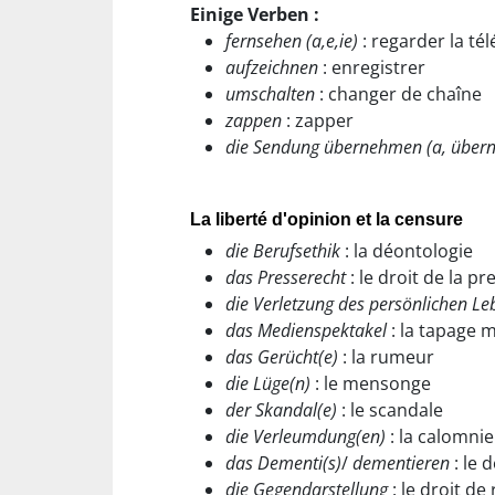
Einige Verben :
fernsehen (a,e,ie)
: regarder la tél
aufzeichnen
: enregistrer
umschalten
: changer de chaîne
zappen
: zapper
die Sendung übernehmen (a, übe
La liberté d'opinion et la censure
die Berufsethik
: la déontologie
das Presserecht
: le droit de la pr
die Verletzung des persönlichen Le
das Medienspektakel
: la tapage 
das Gerücht(e)
: la rumeur
die Lüge(n)
: le mensonge
der Skandal(e)
: le scandale
die Verleumdung(en)
: la calomnie
das Dementi(s)
/
dementieren
: le 
die Gegendarstellung
: le droit de