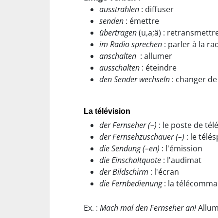
ausstrahlen
: diffuser
senden
: émettre
übertragen
(u,a;ä) : retransmettr
im Radio sprechen
: parler à la ra
anschalten
: allumer
ausschalten
: éteindre
den Sender wechseln
: changer de
La télévision
der Fernseher (–)
: le poste de tél
der Fernsehzuschauer (–)
: le télé
die Sendung (–en)
: l'émission
die Einschaltquote
: l'audimat
der Bildschirm
: l'écran
die Fernbedienung
: la télécomm
Ex. :
Mach mal den Fernseher an!
Allume