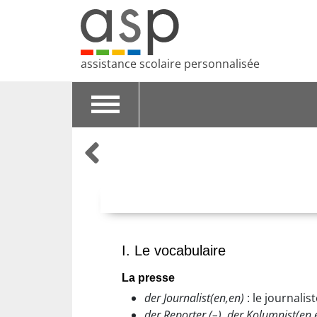
assistance scolaire personnalisée
Toggle
navigation
I. Le vocabulaire
La presse
der Journalist(en,en)
: le journalis
der Reporter (–), der Kolumnist(en,