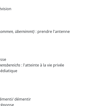
évision
rnommen, übernimmt)
: prendre l'antenne
esse
bensbereichs
: l'atteinte à la vie privée
médiatique
démenti/ démentir
 réponse