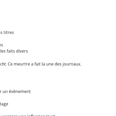
os titres
es
 les faits divers
cht.
Ce meurtre a fait la une des journaux.
ir un événement
rtage