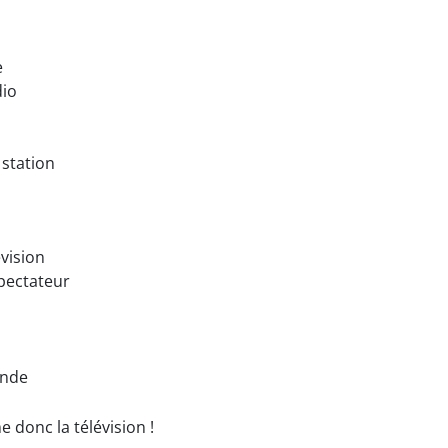
e
dio
 station
évision
spectateur
ande
 donc la télévision !