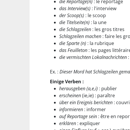
die Reportage(n)
: le reportage
das Interview(s)
: l'interview
der Scoop(s)
: le scoop
die Titelseite(n)
: la une
die Schlagzeilen
: les gros titres
Schlagzeilen machen
: faire les gr
die Sparte (n)
: la rubrique
das Feuilleton
: les pages littérair
die vermischten Lokalnachrichten
:
Ex. :
Dieser Mord hat Schlagzeilen gema
Einige Verben :
herausgeben (a,e,i)
: publier
erscheinen
(ie,ie) : paraître
über ein Ereignis berichten
: couvr
informieren
: informer
auf Reportage sein
: être en repo
erklären
: expliquer