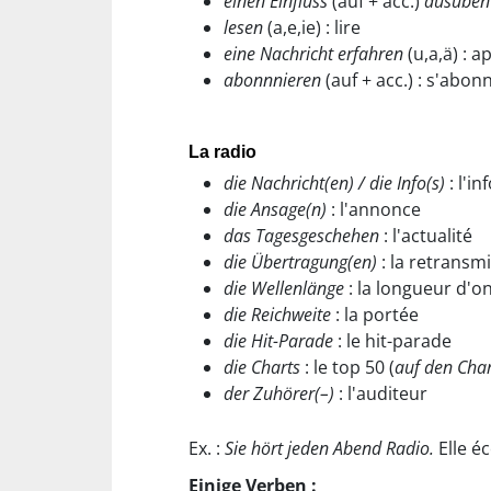
einen Einfluss
(auf + acc.)
ausüben
lesen
(a,e,ie) : lire
eine Nachricht erfahren
(u,a,ä) : 
abonnnieren
(auf + acc.) : s'abonn
La radio
die Nachricht(en) / die Info(s)
: l'i
die Ansage(n)
: l'annonce
das Tagesgeschehen
: l'actualité
die Übertragung(en)
: la retransm
die Wellenlänge
: la longueur d'o
die Reichweite
: la portée
die Hit-Parade
: le hit-parade
die Charts
: le top 50 (
auf den Char
der Zuhörer(–)
: l'auditeur
Ex. :
Sie hört jeden Abend Radio.
Elle éc
Einige Verben :