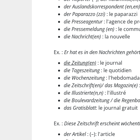
der Auslandskorrespondent (en,en)
der Paparazzo (zzi)
: le paparazzi
die Presseagentur
: l'agence de p
die Pressemeldung (en)
: le comm
die Nachricht(en)
: la nouvelle
Ex. :
Er hat es in den Nachrichten gehört
die Zeitung(en)
: le journal
die Tageszeitung
: le quotidien
die Wochenzeitung
: l'hebdomada
die Zeitschrift(en)/ das Magazin(e)
die Illustrierte(n,n)
: l'illustré
die Boulevardzeitung / die Regenb
das Gratisblatt
: le journal gratuit
Ex. :
Diese Zeitschrift erscheint wöchentl
der Artikel
: (–): l'article