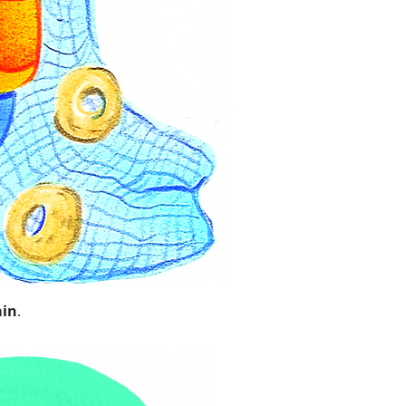
ain
.