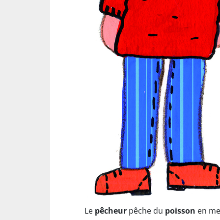
Le
pêcheur
pêche du
poisson
en mer