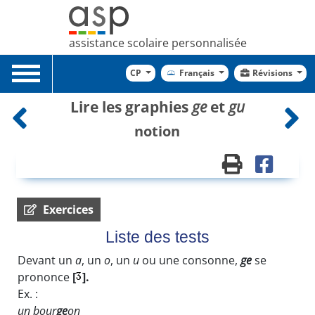
assistance scolaire personnalisée
Toggle
CP
Français
Révisions
navigation
Lire les graphies
ge
et
gu
notion
Exercices
Liste des tests
Devant un
a
, un
o
, un
u
ou une consonne,
ge
se
prononce
[
].
Ex. :
un bour
ge
on