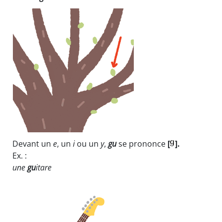
Devant un
e
, un
i
ou un
y
,
gu
se prononce
[
].
Ex. :
une
gu
itare