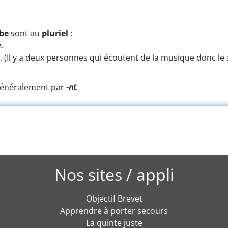
be
sont au
pluriel
:
e
.
. (Il y a deux personnes qui écoutent de la musique donc le su
généralement par
-nt
.
Nos sites / appli
Objectif Brevet
Apprendre à porter secours
La quinte juste