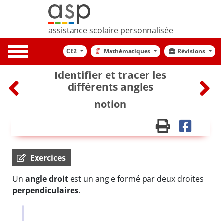
assistance scolaire personnalisée
Toggle
CE2
Mathématiques
Révisions
navigation
Identifier et tracer les
différents angles
notion
Exercices
Un
angle droit
est un angle formé par deux droites
perpendiculaires
.