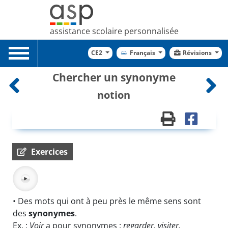
assistance scolaire personnalisée
Toggle
CE2
Français
Révisions
navigation
Chercher un synonyme
notion
Exercices
• Des mots qui ont à peu près le même sens sont
des
synonymes
.
Ex. :
Voir
a pour synonymes :
regarder, visiter,