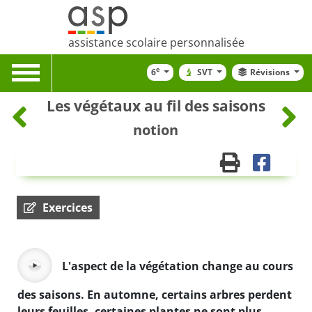
assistance scolaire personnalisée
Toggle
e
6
SVT
Révisions
navigation
Les végétaux au fil des saisons
notion
Exercices
L'aspect de la végétation change au cours
des saisons. En automne, certains arbres perdent
leurs feuilles, certaines plantes ne sont plus