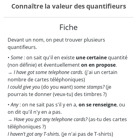
Connaître la valeur des quantifieurs
Fiche
Devant un nom, on peut trouver plusieurs
quantifieurs.
•
Some :
on sait qu'il en existe
une certaine
quantité
(non définie) et éventuellement
on en propose
.
→
I have got
some
telephone cards.
(j'ai un certain
nombre de cartes téléphoniques)
I could give you
(do you want)
some
stamps?
(je
pourrais te donner (veux-tu) des timbres ?)
•
Any
: on ne sait pas s'il y en a,
on se renseigne
, ou
on dit qu'il n'y en a pas.
→
Have you got
any
telephone cards?
(as-tu des cartes
téléphoniques ?)
I haven't got
any
T-shirts.
(je n'ai pas de T-shirts)