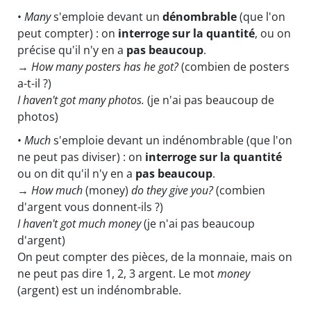
•
Many
s'emploie devant un
dénombrable
(que l'on
peut compter) : on
interroge sur la quantité
, ou on
précise qu'il n'y en a
pas beaucoup
.
→
How
many
posters has he got?
(combien de posters
a-t-il ?)
I haven't got
many
photos.
(je n'ai pas beaucoup de
photos)
•
Much
s'emploie devant un indénombrable (que l'on
ne peut pas diviser) : on
interroge sur la quantité
ou on dit qu'il n'y en a
pas beaucoup
.
→
How
much
(money)
do they give you?
(combien
d'argent vous donnent-ils ?)
I haven't got
much
money
(je n'ai pas beaucoup
d'argent)
On peut compter des pièces, de la monnaie, mais on
ne peut pas dire 1, 2, 3 argent. Le mot
money
(argent) est un indénombrable.