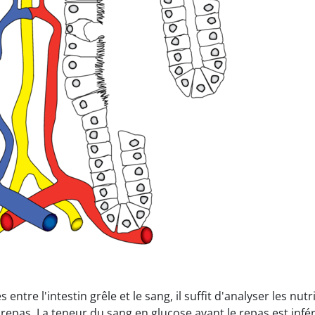
ntre l'intestin grêle et le sang, il suffit d'analyser les nu
repas. La teneur du sang en glucose avant le repas est inférieu