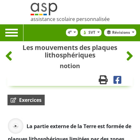
assistance scolaire personnalisée
Toggle
e
4
SVT
Révisions
navigation
Les mouvements des plaques
lithosphériques
notion
Exercices
La partie externe de la Terre est formée de
plaques lithosphériques limitées par des zones