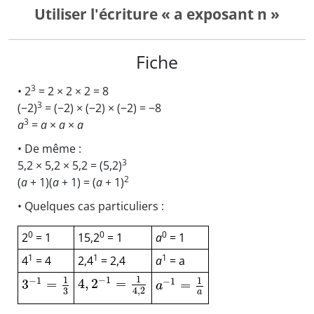
Utiliser l'écriture « a exposant n »
Fiche
3
• 2
= 2 × 2 × 2 = 8
3
(−2)
= (−2) × (−2) × (−2) = −8
3
a
=
a
×
a
×
a
• De même :
3
5,2 × 5,2 × 5,2 = (5,2)
2
(
a
+ 1)(
a
+ 1) = (
a
+ 1)
• Quelques cas particuliers :
0
0
0
2
= 1
15,2
= 1
a
= 1
1
1
1
4
= 4
2,4
= 2,4
a
= a
1
−
1
1
−
1
1
−
1
4
,
2
=
3
=
=
a
4
,
2
3
a