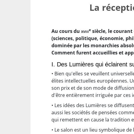
La récepti
e
Au cours du
xviii
siècle, le couran
(sciences, politique, économie, ph
dominée par les monarchies absolu
Comment furent accueillies et appl
I. Des Lumières qui éclairent su
• Bien qu'elles se veuillent universe
élites intellectuelles européennes. 
son prix et de son mode de diffusion
d'être entièrement irriguée par ces 
• Les idées des Lumières se diffusen
aussi les sociétés de pensées comme
qui remettent en cause la tradition et
• Le salon est un lieu symbolique de