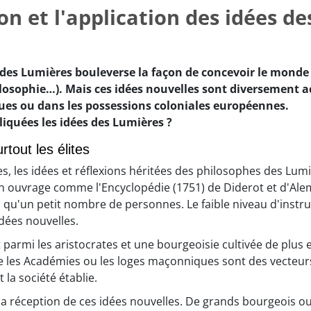
on et l'application des idées d
t des Lumières bouleverse la façon de concevoir le mon
ilosophie…). Mais ces idées nouvelles sont diversement a
es ou dans les possessions coloniales européennes.
iquées les idées des Lumières ?
rtout les élites
lles, les idées et réflexions héritées des philosophes des Lu
Un ouvrage comme l'Encyclopédie (1751) de Diderot et d'Ale
 qu'un petit nombre de personnes. Le faible niveau d'instru
idées nouvelles.
t parmi les aristocrates et une bourgeoisie cultivée de plus
 les Académies ou les loges maçonniques sont des vecteurs
 la société établie.
 la réception de ces idées nouvelles. De grands bourgeois 