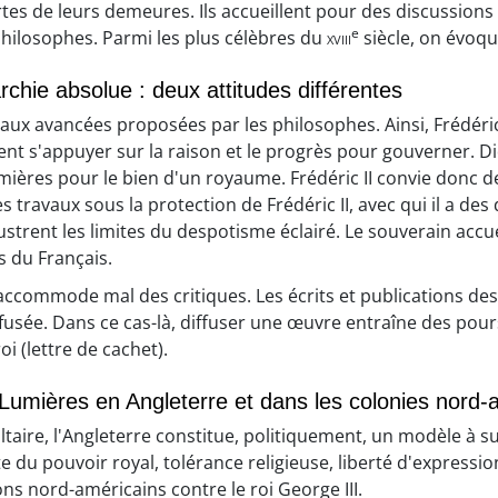
tes de leurs demeures. Ils accueillent pour des discussions 
e
philosophes. Parmi les plus célèbres du
xviii
siècle, on évoqu
chie absolue : deux attitudes différentes
aux avancées proposées par les philosophes. Ainsi, Frédéric 
ent s'appuyer sur la raison et le progrès pour gouverner. Di
umières pour le bien d'un royaume. Frédéric II convie donc
es travaux sous la protection de Frédéric II, avec qui il a de
ustrent les limites du despotisme éclairé. Le souverain accue
ts du Français.
'accommode mal des critiques. Les écrits et publications de
efusée. Dans ce cas-là, diffuser une œuvre entraîne des poursu
 (lettre de cachet).
s Lumières en Angleterre et dans les colonies nord
ire, l'Angleterre constitue, politiquement, un modèle à s
te du pouvoir royal, tolérance religieuse, liberté d'express
ns nord-américains contre le roi George III.