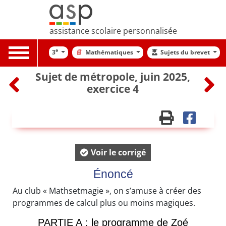
assistance scolaire personnalisée
Toggle
e
3
Mathématiques
Sujets du brevet
navigation
Sujet de métropole, juin 2025,
exercice 4
Voir le corrigé
Énoncé
Au club « Mathsetmagie », on s’amuse à créer des
programmes de calcul plus ou moins magiques.
PARTIE A : le programme de Zoé