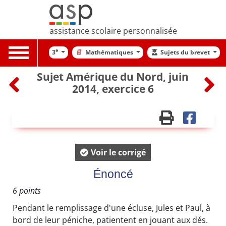
assistance scolaire personnalisée
Toggle
e
3
Mathématiques
Sujets du brevet
navigation
Sujet Amérique du Nord, juin
2014, exercice 6
Voir le corrigé
Énoncé
6 points
Pendant le remplissage d'une écluse, Jules et Paul, à
bord de leur péniche, patientent en jouant aux dés.