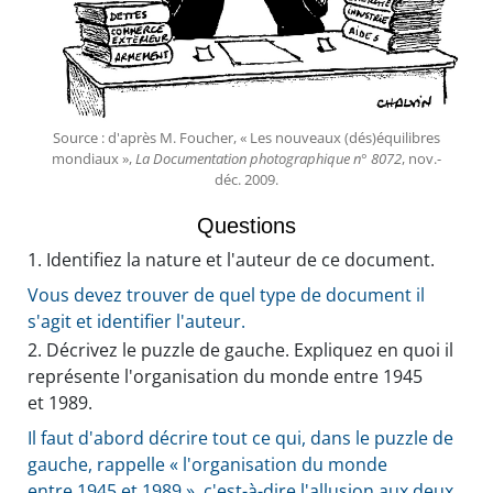
Source : d'après M. Foucher, « Les nouveaux (dés)équilibres
mondiaux »,
La Documentation photographique n° 8072
, nov.-
déc. 2009.
Questions
1.
Identifiez la nature et l'auteur de ce document.
Vous devez trouver de quel type de document il
s'agit et identifier l'auteur.
2.
Décrivez le puzzle de gauche. Expliquez en quoi il
représente l'organisation du monde entre 1945
et 1989.
Il faut d'abord décrire tout ce qui, dans le puzzle de
gauche, rappelle « l'organisation du monde
entre 1945 et 1989 », c'est-à-dire l'allusion aux deux